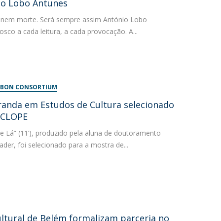
io Lobo Antunes
m nem morte. Será sempre assim António Lobo
co a cada leitura, a cada provocação. A...
LISBON CONSORTIUM
anda em Estudos de Cultura selecionado
CICLOPE
 Lá” (11’), produzido pela aluna de doutoramento
der, foi selecionado para a mostra de...
ultural de Belém formalizam parceria no