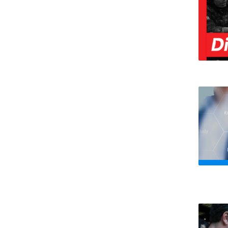
Portuguesa
Católica Research Centre for Psychological, Family and
Social Wellbeing