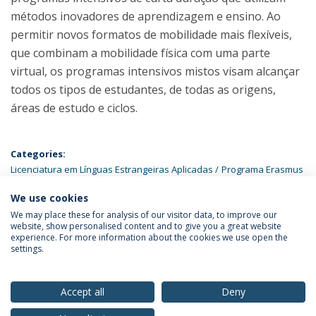
métodos inovadores de aprendizagem e ensino. Ao
permitir novos formatos de mobilidade mais flexíveis,
que combinam a mobilidade física com uma parte
virtual, os programas intensivos mistos visam alcançar
todos os tipos de estudantes, de todas as origens,
áreas de estudo e ciclos.
Categories:
Licenciatura em Línguas Estrangeiras Aplicadas
Programa Erasmus
We use cookies
We may place these for analysis of our visitor data, to improve our
website, show personalised content and to give you a great website
experience. For more information about the cookies we use open the
Política de Privacidade
Termos & Condições
settings.
Direitos do Titular dos Dados
Accept all
Deny