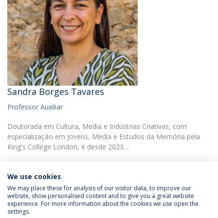
Sandra Borges Tavares
Professor Auxiliar
Doutorada em Cultura, Media e Indústrias Criativas, com
especialização em Jovens, Media e Estudos da Memória pela
King's College London, é desde 2023…
We use cookies
We may place these for analysis of our visitor data, to improve our
website, show personalised content and to give you a great website
experience. For more information about the cookies we use open the
Política de Privacidade
Termos & Condições
settings.
Direitos do Titular dos Dados