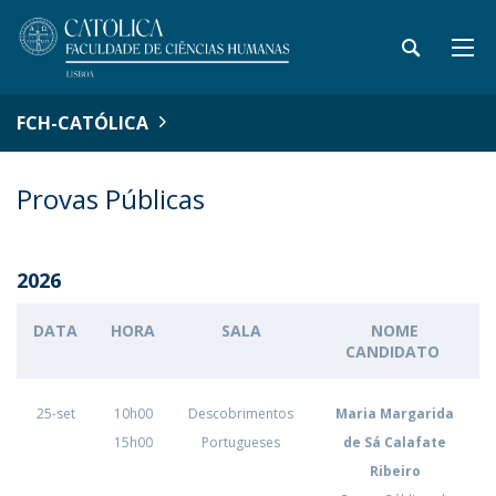
FCH-CATÓLICA
Provas Públicas
2026
DATA
HORA
SALA
NOME
CANDIDATO
25-set
10h00
Descobrimentos
Maria Margarida
15h00
Portugueses
de Sá Calafate
Ribeiro