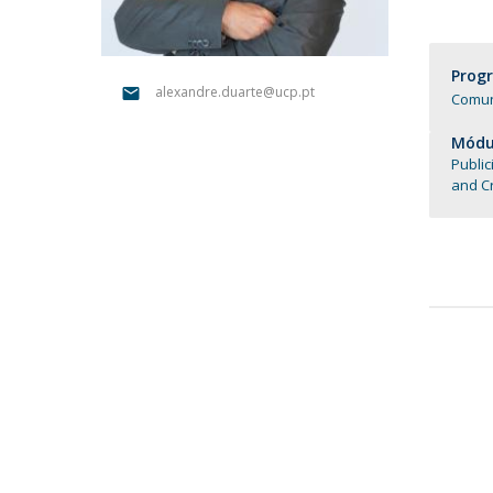
Portuguesa
Católica Research Centre for Psychological, Family and
Prog
Social Wellbeing
alexandre.duarte@ucp.pt
Comun
Módul
Publi
and Cr