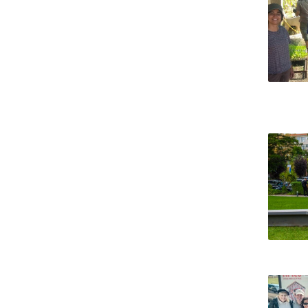
Portuguesa
Católica Research Centre for Psychological, Family and
Social Wellbeing