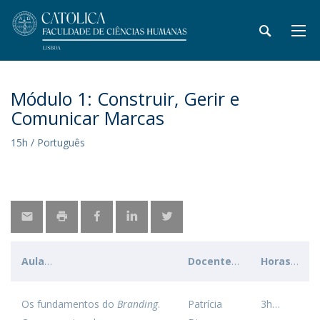
Módulo 1: Construir, Gerir e
Comunicar Marcas
15h / Português
Aula
Docente
Horas
Os fundamentos do
Branding
.
Patrícia
3h