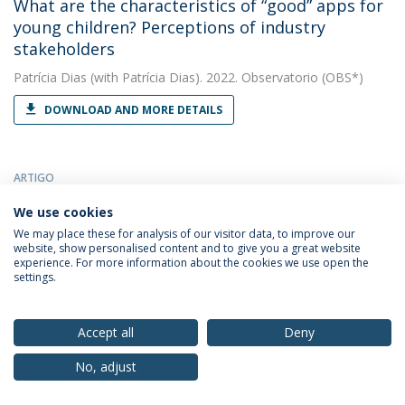
What are the characteristics of “good” apps for
young children? Perceptions of industry
stakeholders
Patrícia Dias
(with Patrícia Dias). 2022. Observatorio (OBS*)
DOWNLOAD AND MORE DETAILS
ARTIGO
“I’m not sure how they make money”: How
We use cookies
Tweens and Teenagers Perceive the Business of
We may place these for analysis of our visitor data, to improve our
Social Media, Influencers and Brands
website, show personalised content and to give you a great website
experience. For more information about the cookies we use open the
Patrícia Dias
(with Dias, Patrícia). 2022. Media Education
settings.
Research Journal
DOWNLOAD AND MORE DETAILS
Accept all
Deny
No, adjust
CAPÍTULO DE LIVRO