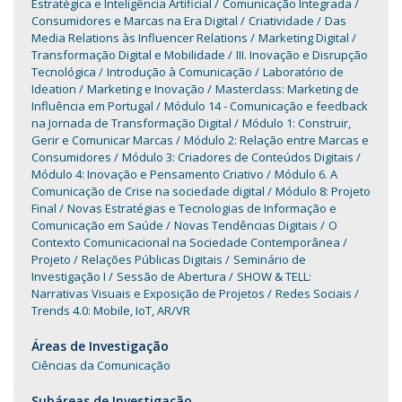
Estratégica e Inteligência Artificial
Comunicação Integrada
Consumidores e Marcas na Era Digital
Criatividade
Das
Media Relations às Influencer Relations
Marketing Digital
Transformação Digital e Mobilidade
III. Inovação e Disrupção
Tecnológica
Introdução à Comunicação
Laboratório de
Ideation
Marketing e Inovação
Masterclass: Marketing de
Influência em Portugal
Módulo 14 - Comunicação e feedback
na Jornada de Transformação Digital
Módulo 1: Construir,
Gerir e Comunicar Marcas
Módulo 2: Relação entre Marcas e
Consumidores
Módulo 3: Criadores de Conteúdos Digitais
Módulo 4: Inovação e Pensamento Criativo
Módulo 6. A
Comunicação de Crise na sociedade digital
Módulo 8: Projeto
Final
Novas Estratégias e Tecnologias de Informação e
Comunicação em Saúde
Novas Tendências Digitais
O
Contexto Comunicacional na Sociedade Contemporânea
Projeto
Relações Públicas Digitais
Seminário de
Investigação I
Sessão de Abertura
SHOW & TELL:
Narrativas Visuais e Exposição de Projetos
Redes Sociais
Trends 4.0: Mobile, IoT, AR/VR
Áreas de Investigação
Ciências da Comunicação
Subáreas de Investigação