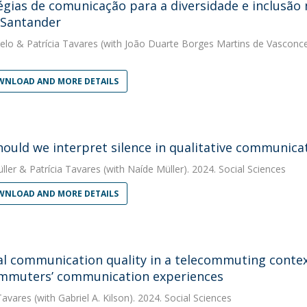
égias de comunicação para a diversidade e inclusão 
 Santander
elo
&
Patrícia Tavares
(with João Duarte Borges Martins de Vasconc
NLOAD AND MORE DETAILS
ould we interpret silence in qualitative communicat
ller
&
Patrícia Tavares
(with Naíde Müller). 2024. Social Sciences
NLOAD AND MORE DETAILS
al communication quality in a telecommuting contex
mmuters’ communication experiences
Tavares
(with Gabriel A. Kilson). 2024. Social Sciences