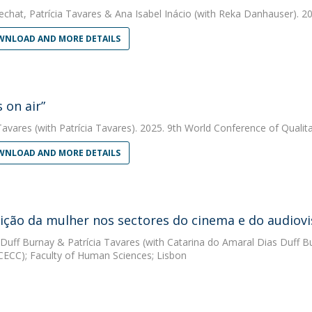
echat
,
Patrícia Tavares
&
Ana Isabel Inácio
(with Reka Danhauser). 20
NLOAD AND MORE DETAILS
 on air”
Tavares
(with Patrícia Tavares). 2025. 9th World Conference of Qualit
NLOAD AND MORE DETAILS
ição da mulher nos sectores do cinema e do audiovi
 Duff Burnay
&
Patrícia Tavares
(with Catarina do Amaral Dias Duff B
(CECC); Faculty of Human Sciences; Lisbon