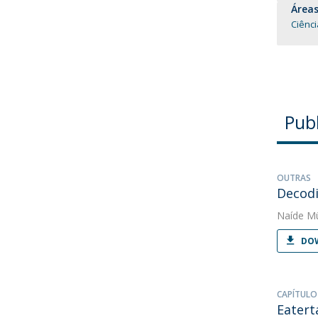
Áreas
Ciênc
Pub
OUTRAS
Decodi
Naíde Mü
DOW
CAPÍTULO
Eatert