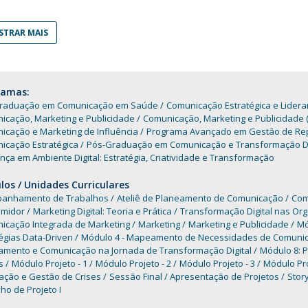
Programas
MYFCH Doutoramentos
TRAR MAIS
ramas:
raduação em Comunicação em Saúde
Comunicação Estratégica e Lider
icação, Marketing e Publicidade
Comunicação, Marketing e Publicidade 
icação e Marketing de Influência
Programa Avançado em Gestão de Rep
icação Estratégica
Pós-Graduação em Comunicação e Transformação Di
nça em Ambiente Digital: Estratégia, Criatividade e Transformação
os / Unidades Curriculares
anhamento de Trabalhos
Ateliê de Planeamento de Comunicação
Com
midor
Marketing Digital: Teoria e Prática
Transformação Digital nas Or
icação Integrada de Marketing
Marketing
Marketing e Publicidade
Mó
égias Data-Driven
Módulo 4 - Mapeamento de Necessidades de Comunica
amento e Comunicação na Jornada de Transformação Digital
Módulo 8: 
is
Módulo Projeto - 1
Módulo Projeto - 2
Módulo Projeto - 3
Módulo Pro
ação e Gestão de Crises
Sessão Final / Apresentação de Projetos
Story
ho de Projeto I