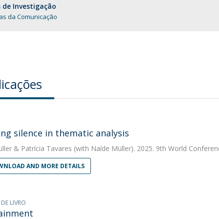
 de Investigação
ias da Comunicação
licações
ng silence in thematic analysis
ller
&
Patrícia Tavares
(with Naíde Müller). 2025. 9th World Conferen
NLOAD AND MORE DETAILS
 DE LIVRO
ainment