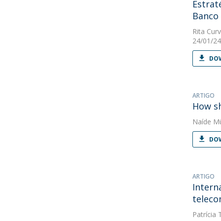
Estrat
Banco
Rita Curv
24/01/24
DOW
ARTIGO
How sh
Naíde Mü
DOW
ARTIGO
Intern
teleco
Patrícia 