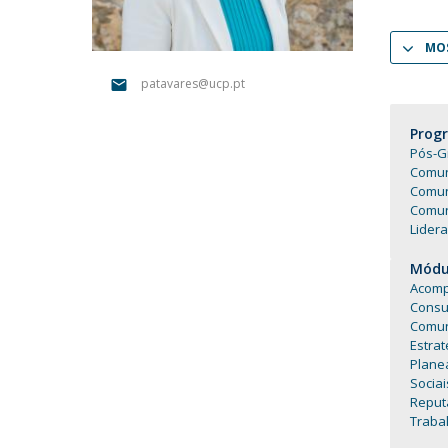
Portuguesa
Católica Research Centre for Psychological, Family and
MOS
Social Wellbeing
patavares@ucp.pt
Prog
Pós-G
Comun
Comun
Comun
Lidera
Módul
Acomp
Consu
Comun
Estrat
Plane
Socia
Reput
Trabal