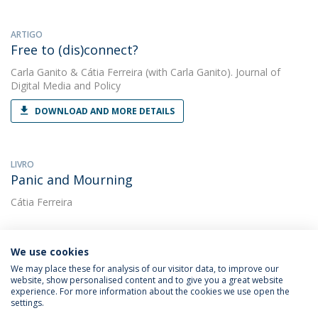
ARTIGO
Free to (dis)connect?
Carla Ganito
&
Cátia Ferreira
(with Carla Ganito). Journal of
Digital Media and Policy
DOWNLOAD AND MORE DETAILS
LIVRO
Panic and Mourning
Cátia Ferreira
We use cookies
We may place these for analysis of our visitor data, to improve our
website, show personalised content and to give you a great website
experience. For more information about the cookies we use open the
Política de Privacidade
Termos & Condições
settings.
Direitos do Titular dos Dados