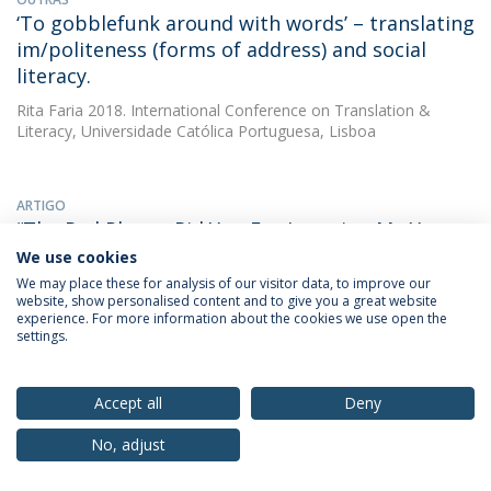
‘To gobblefunk around with words’ – translating
im/politeness (forms of address) and social
literacy.
Rita Faria
2018. International Conference on Translation &
Literacy, Universidade Católica Portuguesa, Lisboa
ARTIGO
“The Red Plague Rid You For Learning Me Your
Language! – Standard And Non-Standard Use In
We use cookies
English And In Portuguese”
We may place these for analysis of our visitor data, to improve our
website, show personalised content and to give you a great website
Rita Faria
(with Faria, Rita de Mendonça Freire Nogueira). 2018.
experience. For more information about the cookies we use open the
Journal of Anglo-Portuguese Studies 27
settings.
DOWNLOAD AND MORE DETAILS
Accept all
Deny
No, adjust
ARTIGO
“The Red Plague Rid You For Learning Me Your