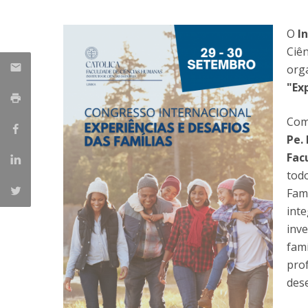
Portuguesa
O
I
Católica Research Centre for Psychological, Family and
Social Wellbeing
Ciê
org
"Ex
Com
Pe. 
Fac
tod
Famí
int
inv
famí
prof
des