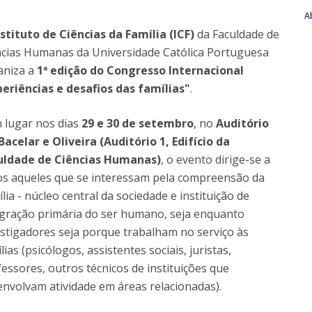
Programas
A
MYFCH Doutoramentos
nstituto de Ciências da Família (ICF)
da Faculdade de
ncias Humanas da Universidade Católica Portuguesa
aniza a
1ª edição do Congresso Internacional
periências e desafios das famílias"
.
 lugar nos dias
29 e 30 de setembro
, no
Auditório
Bacelar e Oliveira (Auditório 1, Edifício da
uldade de Ciências Humanas)
, o evento dirige-se a
os aqueles que se interessam pela compreensão da
lia - núcleo central da sociedade e instituição de
egração primária do ser humano, seja enquanto
estigadores seja porque trabalham no serviço às
lias (psicólogos, assistentes sociais, juristas,
essores, outros técnicos de instituições que
envolvam atividade em áreas relacionadas).