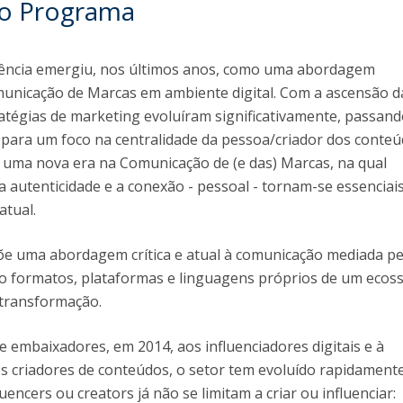
do Programa
Programas
MYFCH Doutoramentos
uência emergiu, nos últimos anos, como uma abordagem
municação de Marcas em ambiente digital. Com a ascensão d
tratégias de marketing evoluíram significativamente, passan
 para um foco na centralidade da pessoa/criador dos conteú
 uma nova era na Comunicação de (e das) Marcas, na qual
 a autenticidade e a conexão - pessoal - tornam-se essenciai
atual.
e uma abordagem crítica e atual à comunicação mediada pe
do formatos, plataformas e linguagens próprios de um ecos
 transformação.
e embaixadores, em 2014, aos influenciadores digitais e à
os criadores de conteúdos, o setor tem evoluído rapidamente
ncers ou creators já não se limitam a criar ou influenciar: