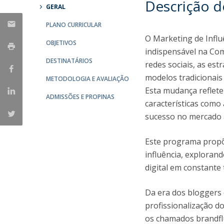
Descrição 
GERAL
Portuguesa
Católica Research Centre for Psychological, Family and
PLANO CURRICULAR
Social Wellbeing
O Marketing de Infl
OBJETIVOS
indispensável na Co
DESTINATÁRIOS
redes sociais, as es
modelos tradicionais
METODOLOGIA E AVALIAÇÃO
Esta mudança reflete
ADMISSÕES E PROPINAS
características como
sucesso no mercado 
Este programa propõ
influência, exploran
digital em constante
Da era dos bloggers 
profissionalização d
os chamados brandflue