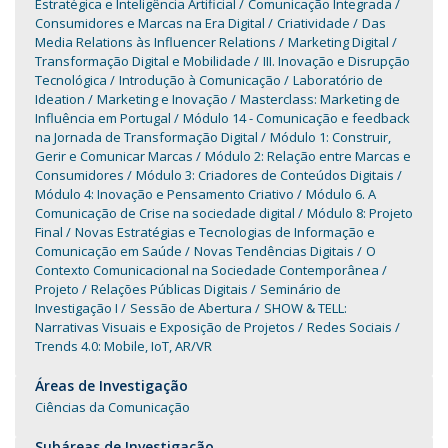
Estratégica e Inteligência Artificial
Comunicação Integrada
Consumidores e Marcas na Era Digital
Criatividade
Das
Media Relations às Influencer Relations
Marketing Digital
Transformação Digital e Mobilidade
III. Inovação e Disrupção
Tecnológica
Introdução à Comunicação
Laboratório de
Ideation
Marketing e Inovação
Masterclass: Marketing de
Influência em Portugal
Módulo 14 - Comunicação e feedback
na Jornada de Transformação Digital
Módulo 1: Construir,
Gerir e Comunicar Marcas
Módulo 2: Relação entre Marcas e
Consumidores
Módulo 3: Criadores de Conteúdos Digitais
Módulo 4: Inovação e Pensamento Criativo
Módulo 6. A
Comunicação de Crise na sociedade digital
Módulo 8: Projeto
Final
Novas Estratégias e Tecnologias de Informação e
Comunicação em Saúde
Novas Tendências Digitais
O
Contexto Comunicacional na Sociedade Contemporânea
Projeto
Relações Públicas Digitais
Seminário de
Investigação I
Sessão de Abertura
SHOW & TELL:
Narrativas Visuais e Exposição de Projetos
Redes Sociais
Trends 4.0: Mobile, IoT, AR/VR
Áreas de Investigação
Ciências da Comunicação
Subáreas de Investigação