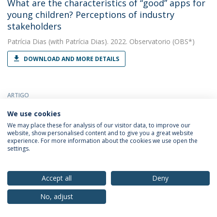
What are the characteristics of “good” apps for
young children? Perceptions of industry
stakeholders
Patrícia Dias
(with Patrícia Dias). 2022. Observatorio (OBS*)
DOWNLOAD AND MORE DETAILS
ARTIGO
“I’m not sure how they make money”: How
We use cookies
Tweens and Teenagers Perceive the Business of
We may place these for analysis of our visitor data, to improve our
Social Media, Influencers and Brands
website, show personalised content and to give you a great website
experience. For more information about the cookies we use open the
Patrícia Dias
(with Dias, Patrícia). 2022. Media Education
settings.
Research Journal
DOWNLOAD AND MORE DETAILS
Accept all
Deny
No, adjust
CAPÍTULO DE LIVRO