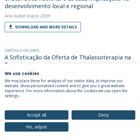
desenvolvimento local e regional
Ana Isabel Inácio
2009.
DOWNLOAD AND MORE DETAILS
CAPÍTULO DE LIVRO
A Sofisticação da Oferta de Thalassoterapia na
Europa
We use cookies
Ana Isabel Inácio
(with Inácio, Ana). 2008. Turismo de Saúde e
Bem-estar. Termas, Spas Termaiss e Thalassoterapia
We may place these for analysis of our visitor data, to improve our
website, show personalised content and to give you a great website
experience. For more information about the cookies we use open the
settings.
CAPÍTULO DE LIVRO
A sofisticação da oferta termal na Europa
Accept all
Deny
Ana Isabel Inácio
(with Graça Joaquim). 2008. Turismo de Saúde
e Bem-estar. Termas, Spas Termais e Thalassoterapia
No, adjust
DOWNLOAD AND MORE DETAILS