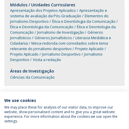
Módulos / Unidades Curriculares
Apresentação dos Projetos Aplicados
Apresentação e
sistema de avaliação da Pós-Graduação
Elementos do
Jornalismo Desportivo
Ética e Deontologia da Comunicação
Ética e Deontologia da Comunicação
Ética e Deontologia da
Comunicação
Jornalismo de Investigação
Géneros
Jornalísticos
Géneros Jornalísticos
Literacia Mediática e
Cidadania
Mesa-redonda com convidados sobre tema
relevante do jornalismo desportivo
Projeto Aplicado
Projeto Aplicado
Jornalismo Desportivo
Jornalismo
Desportivo
Visita a redação
Áreas de Investigação
Ciências da Comunicação
We use cookies
We may place these for analysis of our visitor data, to improve our
website, show personalised content and to give you a great website
experience. For more information about the cookies we use open the
Política de Privacidade
Termos & Condições
settings.
Direitos do Titular dos Dados