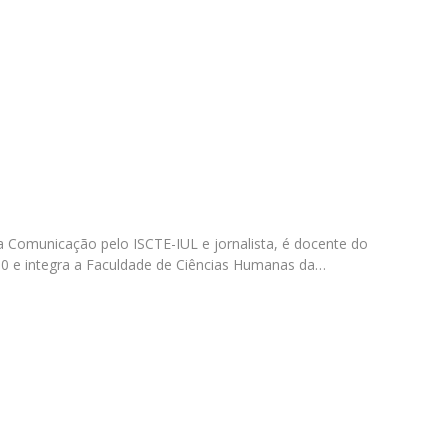
Programas
MYFCH Doutoramentos
 Comunicação pelo ISCTE-IUL e jornalista, é docente do
00 e integra a Faculdade de Ciências Humanas da…