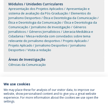
Módulos / Unidades Curriculares
Apresentação dos Projetos Aplicados
Apresentação e
sistema de avaliação da Pós-Graduação
Elementos do
Jornalismo Desportivo
Ética e Deontologia da Comunicação
Ética e Deontologia da Comunicação
Ética e Deontologia da
Comunicação
Jornalismo de Investigação
Géneros
Jornalísticos
Géneros Jornalísticos
Literacia Mediática e
Cidadania
Mesa-redonda com convidados sobre tema
relevante do jornalismo desportivo
Projeto Aplicado
Projeto Aplicado
Jornalismo Desportivo
Jornalismo
Desportivo
Visita a redação
Áreas de Investigação
Ciências da Comunicação
We use cookies
We may place these for analysis of our visitor data, to improve our
website, show personalised content and to give you a great website
experience. For more information about the cookies we use open the
Política de Privacidade
Termos & Condições
settings.
Direitos do Titular dos Dados