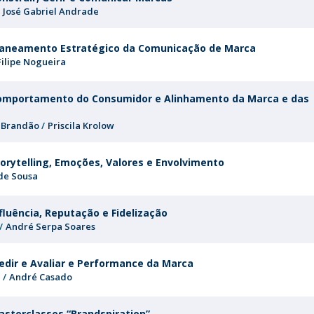
Programas
José Gabriel Andrade
MYFCH Doutoramentos
laneamento Estratégico da Comunicação de Marca
Filipe Nogueira
Comportamento do Consumidor e Alinhamento da Marca e das
 Brandão
Priscila Krolow
torytelling, Emoções, Valores e Envolvimento
de Sousa
fluência, Reputação e Fidelização
André Serpa Soares
edir e Avaliar e Performance da Marca
a
André Casado
asterclasses “Brandspiration”