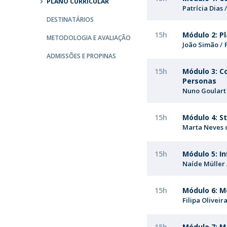
PLANO CURRICULAR
Patrícia Dias
Portuguesa
DESTINATÁRIOS
Católica Research Centre for Psychological, Family and
15h
Módulo 2: P
Social Wellbeing
METODOLOGIA E AVALIAÇÃO
João Simão
ADMISSÕES E PROPINAS
15h
Módulo 3: 
Personas
Nuno Goulart
15h
Módulo 4: S
Marta Neves 
15h
Módulo 5: In
Naíde Müller
15h
Módulo 6: M
Filipa Oliveir
15h
Módulo 7: M