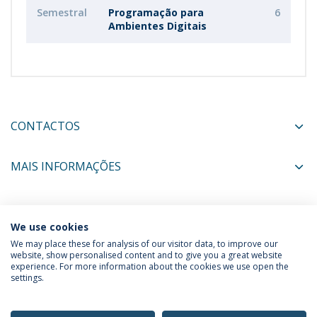
Semestral
Programação para
6
Ambientes Digitais
CONTACTOS
MAIS INFORMAÇÕES
COORDENADORES
We use cookies
We may place these for analysis of our visitor data, to improve our
website, show personalised content and to give you a great website
experience. For more information about the cookies we use open the
Política de Privacidade
Termos & Condições
settings.
Direitos do Titular dos Dados