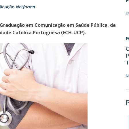
E
Programas
licação
Netfarma
MYFCH Doutoramentos
J
Pós-Graduação em Comunicação em Saúde Pública, da
idade Católica Portuguesa (FCH-UCP).
F
C
P
T
J