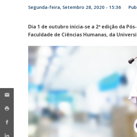
Segunda-feira, Setembro 28, 2020 - 15:36
Pub
Portuguesa
Católica Research Centre for Psychological, Family and
Social Wellbeing
Dia 1 de outubro inicia-se a 2ª edição da 
Faculdade de Ciências Humanas, da Univers