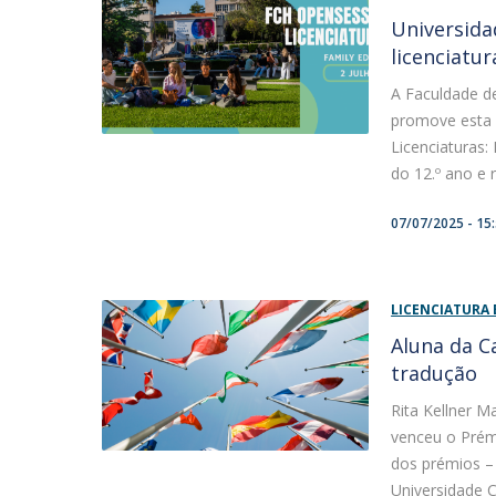
Universida
licenciatur
A Faculdade d
promove esta q
Licenciaturas: 
do 12.º ano e r
07/07/2025 - 15
LICENCIATURA 
Aluna da C
tradução
Rita Kellner M
venceu o Prémi
dos prémios – 
Universidade C