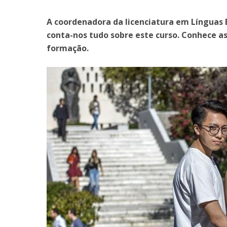
Portuguesa
A coordenadora da licenciatura em Línguas E
Católica Research Centre for Psychological, Family and
conta-nos tudo sobre este curso. Conhece as 
Social Wellbeing
formação.