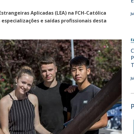
E
Programas
MYFCH Doutoramentos
strangeiras Aplicadas (LEA) na FCH-Católica
J
especializações e saídas profissionais desta
F
C
P
T
J