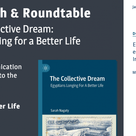
Programas
J
MYFCH Doutoramentos
D
E
e
I
M