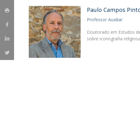
Portuguesa
Paulo Campos Pint
Católica Research Centre for Psychological, Family and
Professor Auxiliar
Social Wellbeing
Doutorado em Estudos de 
sobre iconografia religios