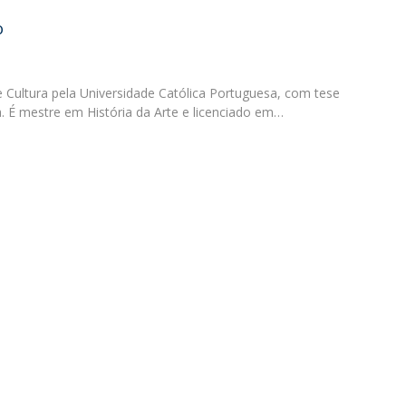
Programas
o
MYFCH Doutoramentos
Cultura pela Universidade Católica Portuguesa, com tese
a. É mestre em História da Arte e licenciado em…