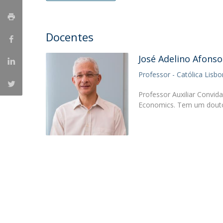
Portuguesa
Católica Research Centre for Psychological, Family and
Docentes
Social Wellbeing
José Adelino Afonso
Professor - Católica Lisb
Professor Auxiliar Convid
Economics. Tem um douto