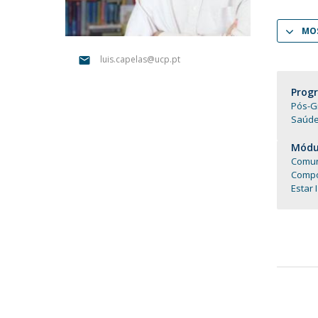
Portuguesa
MOS
Católica Research Centre for Psychological, Family and
Social Wellbeing
luis.capelas@ucp.pt
Prog
Pós-G
Saúd
Módul
Comun
Compo
Estar I