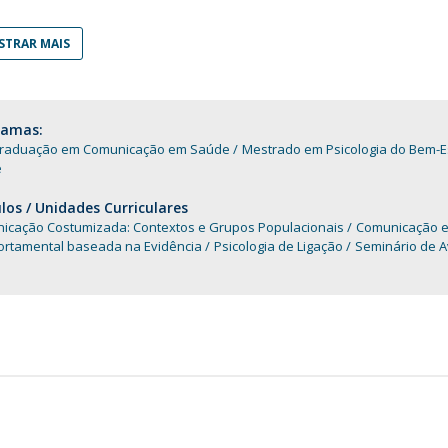
Programas
MYFCH Doutoramentos
TRAR MAIS
ramas:
raduação em Comunicação em Saúde
Mestrado em Psicologia do Bem-
e
os / Unidades Curriculares
icação Costumizada: Contextos e Grupos Populacionais
Comunicação e
rtamental baseada na Evidência
Psicologia de Ligação
Seminário de A