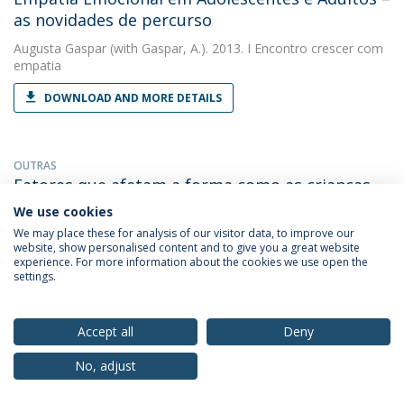
as novidades de percurso
Augusta Gaspar
(with Gaspar, A.). 2013. I Encontro crescer com
empatia
DOWNLOAD AND MORE DETAILS
OUTRAS
Fatores que afetam a forma como as crianças
vêm as emoções dos animais no jardim
We use cookies
zoológico
We may place these for analysis of our visitor data, to improve our
website, show personalised content and to give you a great website
Augusta Gaspar
(with Rocha, S). 2013. Actas do Congresso
experience. For more information about the cookies we use open the
Internacional de Psicologia: Novos desafios, Novas
settings.
Competências.
DOWNLOAD AND MORE DETAILS
Accept all
Deny
No, adjust
OUTRAS