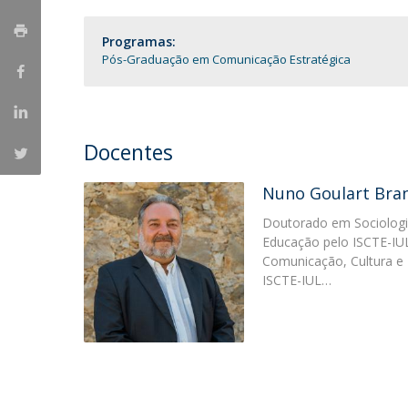
Portuguesa
Programas:
Católica Research Centre for Psychological, Family and
Pós-Graduação em Comunicação Estratégica
Social Wellbeing
Docentes
Nuno Goulart Bra
Doutorado em Sociologi
Educação pelo ISCTE-IU
Comunicação, Cultura e
ISCTE-IUL…