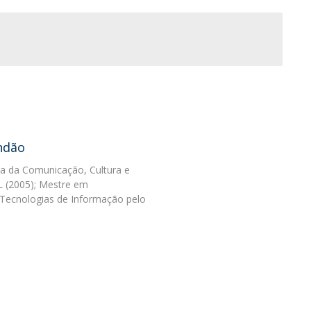
Programas
MYFCH Doutoramentos
ndão
a da Comunicação, Cultura e
L (2005); Mestre em
 Tecnologias de Informação pelo