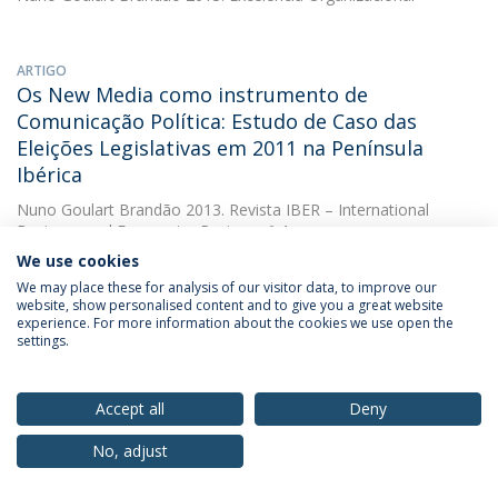
ARTIGO
Os New Media como instrumento de
Comunicação Política: Estudo de Caso das
Eleições Legislativas em 2011 na Península
Ibérica
Nuno Goulart Brandão
2013. Revista IBER – International
Business and Economics Review, nº 4
We use cookies
DOWNLOAD AND MORE DETAILS
We may place these for analysis of our visitor data, to improve our
website, show personalised content and to give you a great website
experience. For more information about the cookies we use open the
settings.
ARTIGO
A socialização e Responsabilidade social dos
Media
Accept all
Deny
Nuno Goulart Brandão
(with Nuno Goulart Brandão). 2012.
No, adjust
Revista Comunicação Empresarial