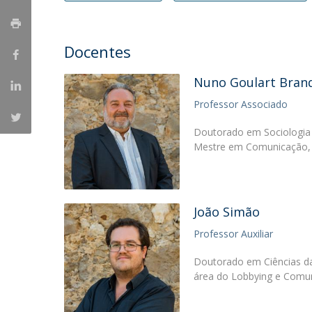
Portuguesa
Católica Research Centre for Psychological, Family and
Docentes
Social Wellbeing
Nuno Goulart Bran
Professor Associado
Doutorado em Sociologia 
Mestre em Comunicação, 
João Simão
Professor Auxiliar
Doutorado em Ciências d
área do Lobbying e Comun