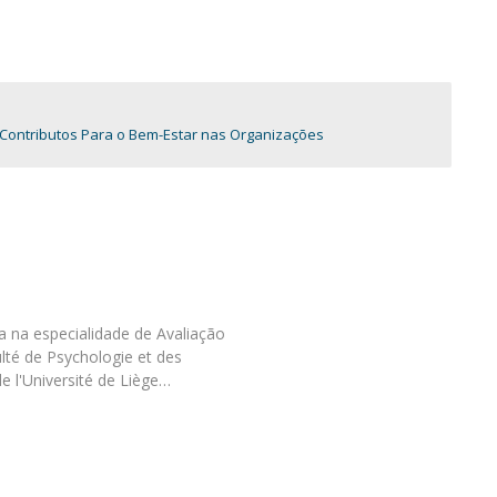
Programas
MYFCH Doutoramentos
 Contributos Para o Bem-Estar nas Organizações
 na especialidade de Avaliação
ulté de Psychologie et des
de l'Université de Liège…