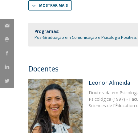
MOSTRAR MAIS
Portuguesa
Católica Research Centre for Psychological, Family and
Social Wellbeing
Programas:
Pós-Graduação em Comunicação e Psicologia Positiva:
Docentes
Leonor Almeida
Doutorada em Psicologia
Psicológica (1997) - Fac
Sciences de l'Éducation 