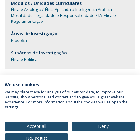
Módulos / Unidades Curriculares
Ética e Axiologia
Ética Aplicada à Inteligência Artificial:
Moralidade, Legalidade e Responsabilidade
IA, Ética e
Regulamentação
Áreas de Investigação
Filosofia
Subáreas de Investigação
Ética e Política
We use cookies
We may place these for analysis of our visitor data, to improve our
website, show personalised content and to give you a great website
experience. For more information about the cookies we use open the
Política de Privacidade
Termos & Condições
settings.
Direitos do Titular dos Dados
Accept all
Deny
No, adjust