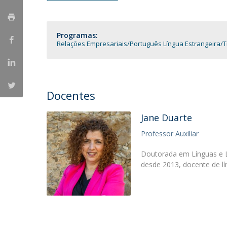
Portuguesa
Católica Research Centre for Psychological, Family and
Programas:
Social Wellbeing
Relações Empresariais
Português Língua Estrangeira
T
Docentes
Jane Duarte
Professor Auxiliar
Doutorada em Línguas e Li
desde 2013, docente de lí