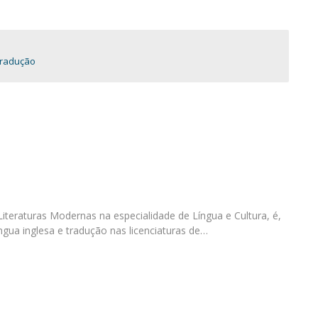
Programas
MYFCH Doutoramentos
radução
teraturas Modernas na especialidade de Língua e Cultura, é,
ngua inglesa e tradução nas licenciaturas de…