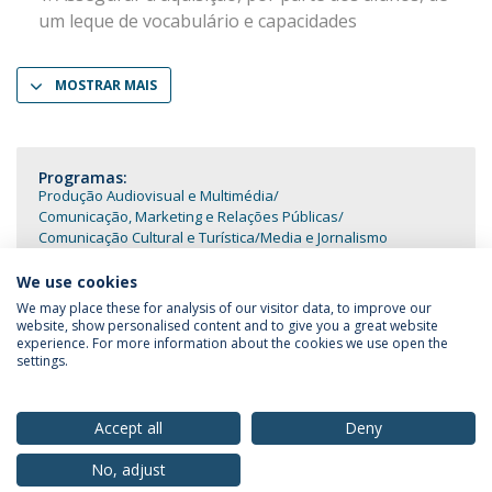
um leque de vocabulário e capacidades
MOSTRAR MAIS
Programas:
Produção Audiovisual e Multimédia
Comunicação, Marketing e Relações Públicas
Comunicação Cultural e Turística
Media e Jornalismo
We use cookies
We may place these for analysis of our visitor data, to improve our
website, show personalised content and to give you a great website
experience. For more information about the cookies we use open the
Política de Privacidade
Termos & Condições
settings.
Direitos do Titular dos Dados
Accept all
Deny
No, adjust
© 2026 Universidade Católica Portuguesa