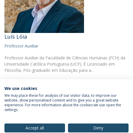
Luís Lóia
Professor Auxiliar
Professor Auxiliar da Faculdade de Ciências Humanas (FCH) da
Universidade Católica Portuguesa (UCP). É Licenciado em
Filosofia, Pós-graduado em Educação para a…
We use cookies
We may place these for analysis of our visitor data, to improve our
website, show personalised content and to give you a great website
experience. For more information about the cookies we use open the
Política de Privacidade
Termos & Condições
settings.
Direitos do Titular dos Dados
Accept all
Deny