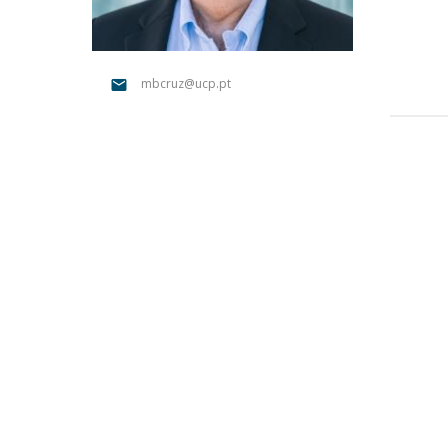
Portuguesa
Católica Research Centre for Psychological, Family and
Social Wellbeing
mbcruz@ucp.pt