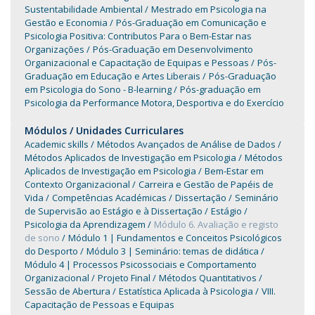
Sustentabilidade Ambiental
Mestrado em Psicologia na
Gestão e Economia
Pós-Graduação em Comunicação e
Psicologia Positiva: Contributos Para o Bem-Estar nas
Organizações
Pós-Graduação em Desenvolvimento
Organizacional e Capacitação de Equipas e Pessoas
Pós-
Graduação em Educação e Artes Liberais
Pós-Graduação
em Psicologia do Sono - B-learning
Pós-graduação em
Psicologia da Performance Motora, Desportiva e do Exercício
Módulos / Unidades Curriculares
Academic skills
Métodos Avançados de Análise de Dados
Métodos Aplicados de Investigação em Psicologia
Métodos
Aplicados de Investigação em Psicologia
Bem-Estar em
Contexto Organizacional
Carreira e Gestão de Papéis de
Vida
Competências Académicas
Dissertação
Seminário
de Supervisão ao Estágio e à Dissertação
Estágio
Psicologia da Aprendizagem
Módulo 6. Avaliação e registo
de sono
Módulo 1 | Fundamentos e Conceitos Psicológicos
do Desporto
Módulo 3 | Seminário: temas de didática
Módulo 4 | Processos Psicossociais e Comportamento
Organizacional
Projeto Final
Métodos Quantitativos
Sessão de Abertura
Estatística Aplicada à Psicologia
VIII.
Capacitação de Pessoas e Equipas