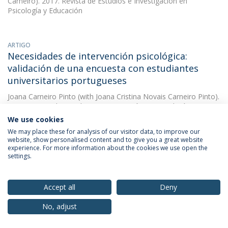
Carneiro). 2017. Revista de Estudios e Investigación en
Psicología y Educación
ARTIGO
Necesidades de intervención psicológica:
validación de una encuesta con estudiantes
universitarios portugueses
Joana Carneiro Pinto
(with Joana Cristina Novais Carneiro Pinto).
2017. Revista de Estudios e Investigación en Psicología y
Educación
We use cookies
We may place these for analysis of our visitor data, to improve our
website, show personalised content and to give you a great website
experience. For more information about the cookies we use open the
OUTRAS
settings.
Necessidades de intervenção psicológica com
estudantes universitários portugueses: estudo
psicométrico
Accept all
Deny
Joana Carneiro Pinto
(with Joana Cristina Novais Carneiro Pinto).
No, adjust
2017. XIV Congresso Internacional Galego-Português de
Psicopedagogia