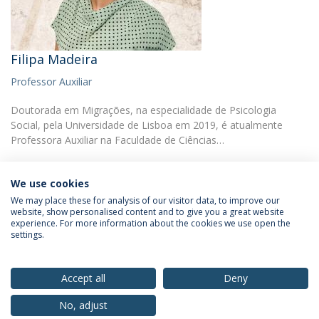
Filipa Madeira
Professor Auxiliar
Doutorada em Migrações, na especialidade de Psicologia
Social, pela Universidade de Lisboa em 2019, é atualmente
Professora Auxiliar na Faculdade de Ciências…
We use cookies
We may place these for analysis of our visitor data, to improve our
website, show personalised content and to give you a great website
experience. For more information about the cookies we use open the
Política de Privacidade
Termos & Condições
settings.
Direitos do Titular dos Dados
Accept all
Deny
No, adjust
© 2026 Universidade Católica Portuguesa