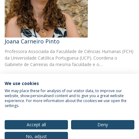
Joana Carneiro Pinto
Professora Associada da Faculdade de Ciências Humanas (FCH)
da Universidade Católica Portuguesa (UCP). Coordena o
Gabinete de Carreiras da mesma faculdade e o…
We use cookies
We may place these for analysis of our visitor data, to improve our
website, show personalised content and to give you a great website
experience. For more information about the cookies we use open the
Política de Privacidade
Termos & Condições
settings.
Direitos do Titular dos Dados
Accept all
Deny
No, adjust