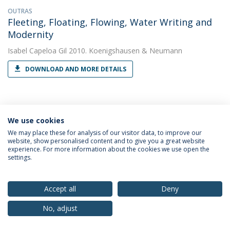
OUTRAS
Fleeting, Floating, Flowing, Water Writing and
Modernity
Isabel Capeloa Gil
2010. Koenigshausen & Neumann
DOWNLOAD AND MORE DETAILS
LIVRO
Kulturbau
We use cookies
We may place these for analysis of our visitor data, to improve our
Peter Hanenberg
&
Isabel Capeloa Gil
(with Peter Hanenberg).
website, show personalised content and to give you a great website
2010. Peter Lang
experience. For more information about the cookies we use open the
settings.
DOWNLOAD AND MORE DETAILS
Accept all
Deny
OUTRAS
No, adjust
Pós-Género
Isabel Capeloa Gil
2010. Revista de Comunicação e Cultura