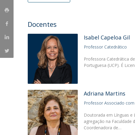
Portuguesa
Católica Research Centre for Psychological, Family and
Social Wellbeing
Docentes
Isabel Capeloa Gil
Professor Catedrático
Professora Catedrática de
Portuguesa (UCP). É Lice
Adriana Martins
Professor Associado com
Doutorada em Línguas e L
agregação na Faculdade d
Coordenadora de…