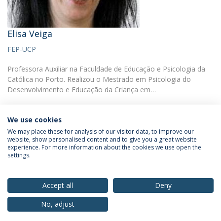
Elisa Veiga
FEP-UCP
Professora Auxiliar na Faculdade de Educação e Psicologia da
Católica no Porto. Realizou o Mestrado em Psicologia do
Desenvolvimento e Educação da Criança em…
We use cookies
We may place these for analysis of our visitor data, to improve our
website, show personalised content and to give you a great website
experience. For more information about the cookies we use open the
Política de Privacidade
Termos & Condições
settings.
Direitos do Titular dos Dados
Accept all
Deny
No, adjust
© 2026 Universidade Católica Portuguesa