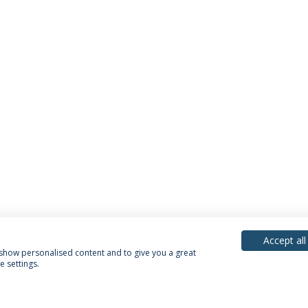
Accept all
, show personalised content and to give you a great
 settings.
Política de Privacidade
Termos & Condições