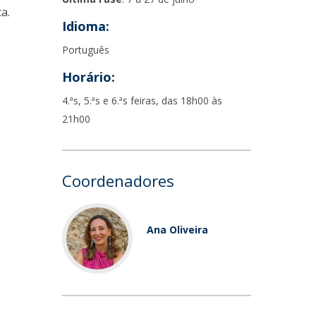
a.
Idioma:
Português
Horário:
4.ªs, 5.ªs e 6.ªs feiras, das 18h00 às
21h00
Coordenadores
Ana Oliveira