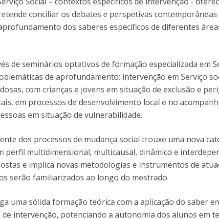
erviço Social – contextos específicos de intervenção - ofer
Programas
etende conciliar os debates e perspetivas contemporâneas
MYFCH Doutoramentos
 aprofundamento dos saberes específicos de diferentes área
és de seminários optativos de formação especializada em S
problemáticas de aprofundamento: intervenção em Serviço soc
dosas, com crianças e jovens em situação de exclusão e per
urais, em processos de desenvolvimento local e no acompa
pessoas em situação de vulnerabilidade.
cente dos processos de mudança social trouxe uma nova cat
perfil multidimensional, multicausal, dinâmico e interdep
ostas e implica novas metodologias e instrumentos de atu
os serão familiarizados ao longo do mestrado.
ga uma sólida formação teórica com a aplicação do saber e
s de intervenção, potenciando a autonomia dos alunos em 