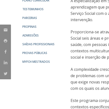
A especialização em S
PLANO CURRICULAR
Portuguesa
aprendizagem que pr
TESTEMUNHOS
Católica Research Centre for Psychological, Family and
Serviço Social com o
Social Wellbeing
PARCERIAS
intervenção.
PROPINAS
Proporciona-se atrav
ADMISSÕES
Social seis áreas e 
saúde, com pessoas i
SAÍDAS PROFISSIONAIS
contextos multicult
PROVAS PÚBLICAS
social e inserção de 
MYFCH MESTRADOS
A complexidade cres
de problemas com um 
que exige novas resp
com os quais os alun
Este programa conju
contextos específico