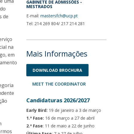
ece uma
GABINETE DE ADMISSÕES -
MESTRADOS
 do
E-mail:
mastersfch@ucp.pt
s de
Tel: 214 269 804/ 217 214 281
erviço
ial na
Mais Informações
igo, em
nhamento
DOWNLOAD BROCHURA
MEET THE COORDINATOR
egoria
endente
Candidaturas 2026/2027
ação
Early Bird:
19 de janeiro a 3 de março
1.ª Fase:
16 de março a 27 de abril
m
2.ª Fase
: 11 de maio a 22 de junho
termos
Última Fase
: 7 a 27 de julho