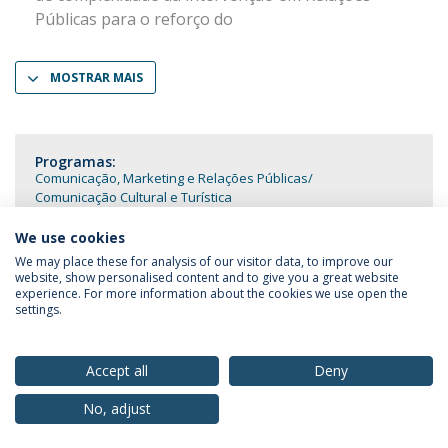
Públicas para o reforço do
MOSTRAR MAIS
Programas:
Comunicação, Marketing e Relações Públicas
Comunicação Cultural e Turística
We use cookies
We may place these for analysis of our visitor data, to improve our
website, show personalised content and to give you a great website
experience. For more information about the cookies we use open the
Política de Privacidade
Termos & Condições
settings.
Direitos do Titular dos Dados
Accept all
Deny
No, adjust
© 2026 Universidade Católica Portuguesa