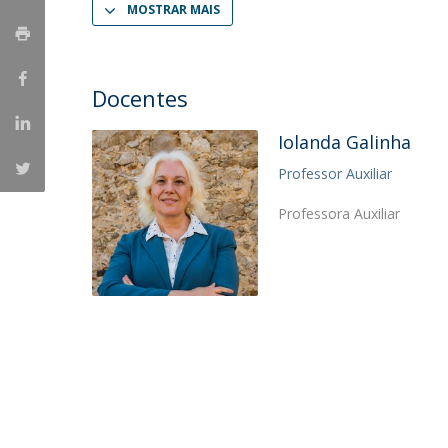
MOSTRAR MAIS
Portuguesa
Católica Research Centre for Psychological, Family and
Social Wellbeing
Docentes
Iolanda Galinha
Professor Auxiliar
Professora Auxiliar