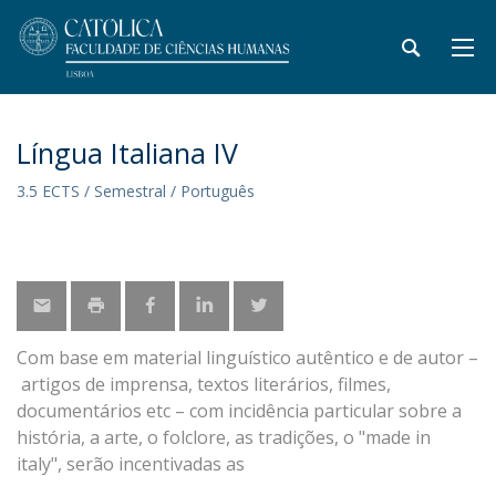
Língua Italiana IV
3.5 ECTS / Semestral / Português
Com base em material linguístico autêntico e de autor –
artigos de imprensa, textos literários, filmes,
documentários etc – com incidência particular sobre a
história, a arte, o folclore, as tradições, o "made in
italy", serão incentivadas as