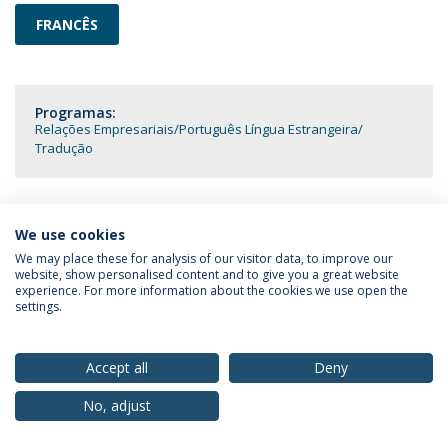
FRANCÊS
Programas:
Relações Empresariais
Português Língua Estrangeira
Tradução
We use cookies
Política de Privacidade
Termos & Condições
We may place these for analysis of our visitor data, to improve our
website, show personalised content and to give you a great website
Direitos do Titular dos Dados
experience. For more information about the cookies we use open the
settings.
Accept all
Deny
© 2026 Universidade Católica Portuguesa
No, adjust