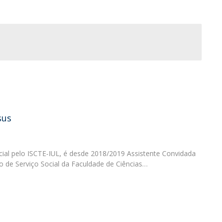
Programas
MYFCH Doutoramentos
sus
ial pelo ISCTE-IUL, é desde 2018/2019 Assistente Convidada
o de Serviço Social da Faculdade de Ciências…