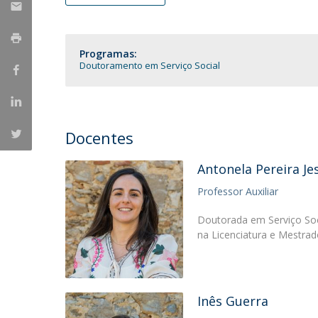
Portuguesa
Católica Research Centre for Psychological, Family and
Social Wellbeing
Programas:
Doutoramento em Serviço Social
Docentes
Antonela Pereira Je
Professor Auxiliar
Doutorada em Serviço Soc
na Licenciatura e Mestrad
Inês Guerra