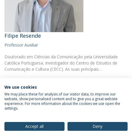
Filipe Resende
Professor Auxiliar
Doutorado em Ciências da Comunicação pela Universidade
Católica Portuguesa. Investigador do Centro de Estudos de
Comunicação e Cultura (CECC). As suas principais…
We use cookies
We may place these for analysis of our visitor data, to improve our
website, show personalised content and to give you a great website
experience. For more information about the cookies we use open the
Política de Privacidade
Termos & Condições
settings.
Direitos do Titular dos Dados
Accept all
Deny