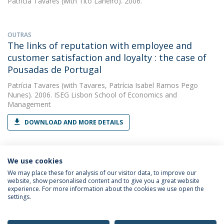
Patrícia Tavares
(with Tito Laneiro). 2006.
OUTRAS
The links of reputation with employee and
customer satisfaction and loyalty : the case of
Pousadas de Portugal
Patrícia Tavares
(with Tavares, Patrícia Isabel Ramos Pego
Nunes). 2006. ISEG Lisbon School of Economics and
Management
DOWNLOAD AND MORE DETAILS
We use cookies
We may place these for analysis of our visitor data, to improve our
website, show personalised content and to give you a great website
experience. For more information about the cookies we use open the
Política de Privacidade
Termos & Condições
settings.
Direitos do Titular dos Dados